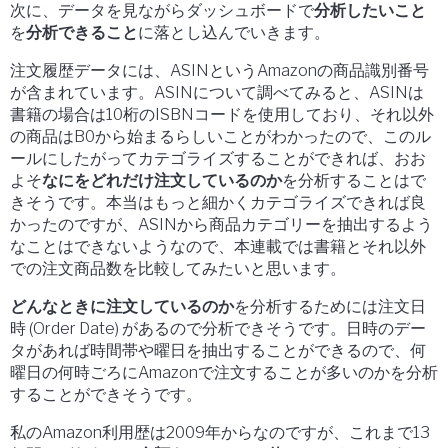
次に、データを見ながらダッシュボードで
分析したいこと
を
分析できること
に落とし込んでいきます。
注文履歴データには
、ASIN
という
Amazon
の商品識別番号
が含まれています
。ASIN
について調べてみると
、ASIN
は
書籍の場合は
10
桁の
ISBN
コードを使用しており、それ以外
の商品は
B0
から始まるらしいことがわかったので、このル
ールにしたがってカテゴライズすることができれば、おお
よそ
なにをどれだけ注文しているのか
を分析することはで
きそうです
。
本当はもっと細かくカテゴライズできれば良
かったのですが、
ASIN
から商品カテゴリーを抽出するよう
なことはできないようなので、本連載では書籍とそれ以外
での注文商品数を比較してみたいと思います。
どんなときに注文しているのか
を分析するためには注文日
時 (
Order Date)
があるので分析できそうです。日時のデー
タがあれば時間帯や曜日を抽出することができるので、何
曜日の何時ごろに
Amazon
で注文することが多いのかを分析
することができそうです。
私の
Amazon
利用歴は
2009
年からなのですが、これまで13