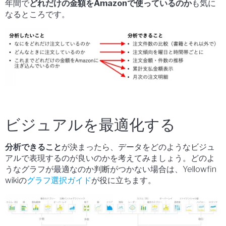
年間で
どれだけの金額を
Amazon
で使っているのか
も気に
なるところです。
ビジュアルを最適化する
分析できること
が決まったら、データをどのようなビジュ
アルで表現するのが良いのかを考えてみましょう。どのよ
うなグラフが最適なのか判断がつかない場合は、
Yellowfin
wiki
の
グラフ選択ガイド
が役に立ちます。