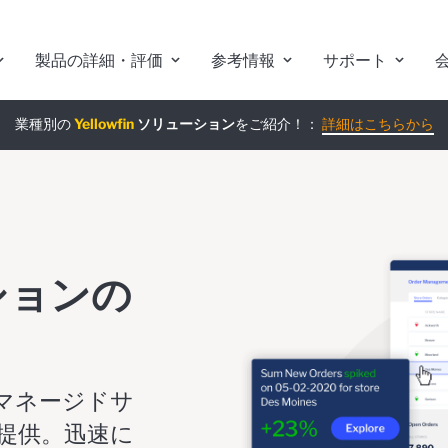
製品の詳細・評価
参考情報
サポート
業種別の
組み込みアナリティクス
Yellowfin
ソリューション
究極ガイド
をご紹介！：
：
詳細はこちらから
詳細はこちらから
ションの
マネージドサ
提供。迅速に