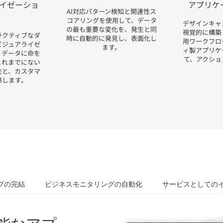
イゼーショ
アプリケ
AI対応パターン検知と関連性ス
コアリングを使用して、データ
デザインキャ
の最も重要な変化を、発生と同
視覚的に構築
ラクティブなダ
時に自動的に発見し、表面化し
用ワークフロ
ビジュアライゼ
ます。
ィ製アプリケ
、データに命を
て、アクショ
これまでにない
性と、カスタマ
供します。
プの完結
ビジネスモニタリングの自動化
サービスとしての