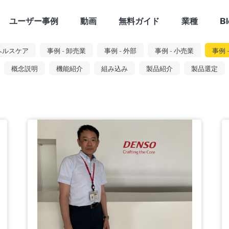
ユーザー事例
動画
無料ガイド
業種
Bl
 ヘルスケア
事例 - 卸売業
事例 - 外部
事例 - 小売業
事例 
概念説明
機能紹介
組み込み
製品紹介
製品選定