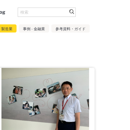
og
- 製造業
事例 - 金融業
参考資料・ガイド