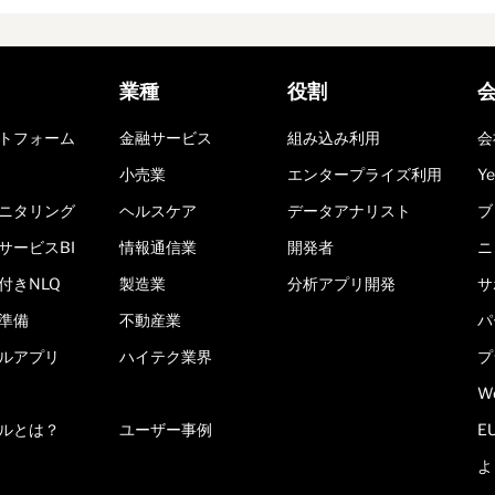
業種
役割
トフォーム
金融サービス
組み込み利用
会
小売業
エンタープライズ利用
Y
ニタリング
ヘルスケア
データアナリスト
ブ
サービスBI
情報通信業
開発者
ニ
付きNLQ
製造業
分析アプリ開発
サ
準備
不動産業
パ
ルアプリ
ハイテク業界
プ
W
ールとは？
ユーザー事例
E
よ