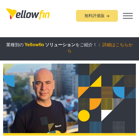
無料評価版
組み込みアナリティクス
究極ガイド
：
詳細はこちらから
業種別の
Yellowfin
ソリューション
をご紹介！：
詳細はこちらか
ら