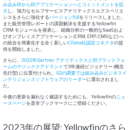
み込みBIからBIアプリケーションへとコミットメントを拡
大
し、強力なセルフサービスアナリティクスエクスペリエ
ンスをさらに強化する
バージョン9.8
をリリースしました。
また販売管理レポートの課題解決を支援するYellowfin
CRM モジュールを発表し、組織分析の一般的なSaaSおよ
びオンプレミスアプリケーション (CRM, ERP, CMSなど) へ
の統合を簡素化する全く新しい
CData社認定コネクタ
の提
供を開始しました。
さらに、
2022年Gartner アナリティクスとBIプラットフォ
ームのマジッククアドラント
で3年連続ビジョナリー (概念
先行型) に位置付けられ、
G2の調査では組み込みビジネスイ
ンテリジェンスソフトウェアのリーダー
に選出されまし
た。
今後の更新を漏れなく確認するためにも、Yellowfinの
ニュ
ースページ
を是非ブックマークにご登録ください。
2023年の展望: Yellowfinのさら