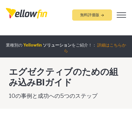
無料評価版
組み込みアナリティクス
究極ガイド
：
詳細はこちらから
業種別の
Yellowfin
ソリューション
をご紹介！：
詳細はこちらか
エグゼクティブのための組
ら
み込みBIガイド
10の事例と成功への5つのステップ