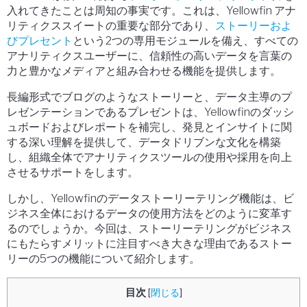
入れてきたことは周知の事実です。これは、Yellowfin アナ
リティクススイートの重要な部分であり、
ストーリーおよ
びプレセント
という2つの専用モジュールを備え、すべての
アナリティクスユーザーに、信頼性の高いデータを言葉の
力と豊かなメディアと組み合わせる機能を提供します。
長編形式でブログのようなストーリーと、データ主導のプ
レゼンテーションであるプレゼントは、Yellowfinのダッシ
ュボードおよびレポートを補完し、発見とインサイトに関
する深い理解を提供して、データドリブンな文化を構築
し、組織全体でアナリティクスツールの使用や採用を向上
させるサポートをします。
しかし、Yellowfinのデータストーリーテリング機能は、ビ
ジネス全体におけるデータの使用方法をどのように変革す
るのでしょうか。今回は、ストーリーテリングがビジネス
にもたらすメリットに注目すべき大きな理由であるストー
リーの5つの機能について紹介します。
目次
[
閉じる
]