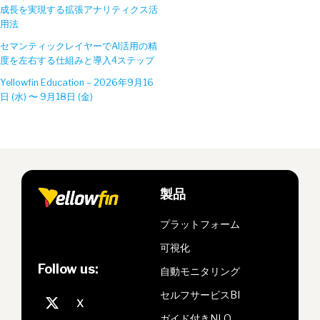
成長を実現する拡張アナリティクス活
用法
セマンティックレイヤーでAI活用の精
度を左右する仕組みと導入4ステップ
Yellowfin Education – 2026年9月16
日 (水) 〜 9月18日 (金)
製品
プラットフォーム
可視化
Follow us:
自動モニタリング
セルフサービスBI
ガイド付きNLQ