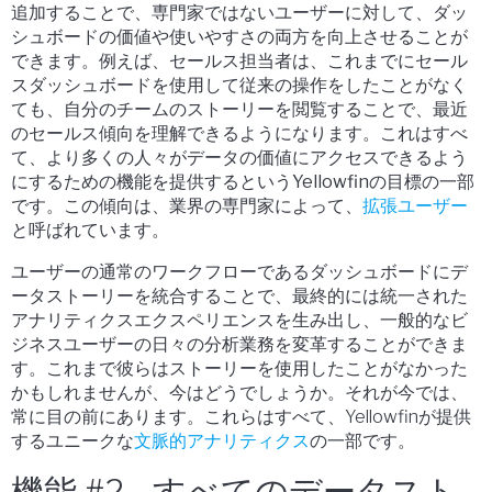
追加することで、専門家ではないユーザーに対して、ダッ
シュボードの価値や使いやすさの両方を向上させることが
できます。例えば、セールス担当者は、これまでにセール
スダッシュボードを使用して従来の操作をしたことがなく
ても、自分のチームのストーリーを閲覧することで、最近
のセールス傾向を理解できるようになります。
これはすべ
て、より多くの人々がデータの価値にアクセスできるよう
にするための機能を提供するというYellowfinの目標の一部
です。この傾向は、業界の専門家によって、
拡張ユーザー
と呼ばれています。
ユーザーの通常のワークフローであるダッシュボードにデ
ータストーリーを統合することで、最終的には統一された
アナリティクスエクスペリエンスを生み出し、一般的なビ
ジネスユーザーの日々の分析業務を変革することができま
す。これまで彼らはストーリーを使用したことがなかった
かもしれませんが、今はどうでしょうか。それが今では、
常に目の前にあります。これらはすべて、Yellowfinが提供
するユニークな
文脈的アナリティクス
の一部です。
機能 #2 - すべてのデータスト