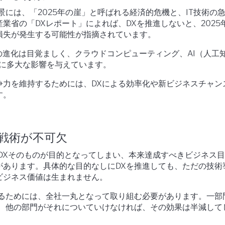
景には、「2025年の崖」と呼ばれる経済的危機と、IT技術の
業省の「DXレポート」によれば、DXを推進しないと、2025
済損失が発生する可能性が指摘されています。
の進化は目覚ましく、クラウドコンピューティング、AI（人工
スに多大な影響を与えています。
争力を維持するためには、DXによる効率化や新ビジネスチャン
す。
・戦術が不可欠
、DXそのものが目的となってしまい、本来達成すべきビジネス
があります。具体的な目的なしにDXを推進しても、ただの技術
ビジネス価値は生まれません。
せるためには、全社一丸となって取り組む必要があります。一部
も、他の部門がそれについていけなければ、その効果は半減して