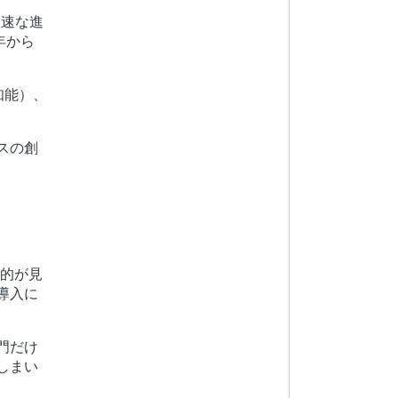
急速な進
年から
知能）、
スの創
目的が見
導入に
門だけ
しまい