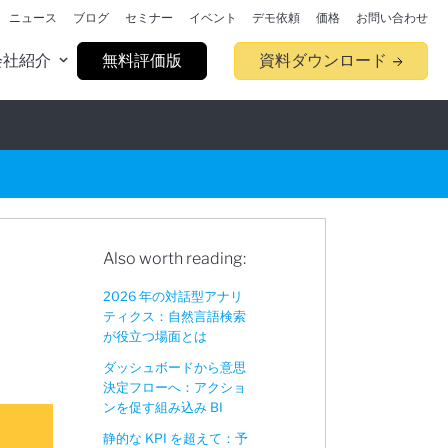
ニュース
ブログ
セミナー
イベント
デモ依頼
価格
お問い合わせ
会社紹介
無料評価版
資料ダウンロード
Also worth reading:
2026 年の対話型アナリ
ティクス：自然言語検索
が役立つ場面とは
ダッシュボードから意思
決定フローへ：アクショ
ンを促す組み込み BI
静的な KPI を超えて：予