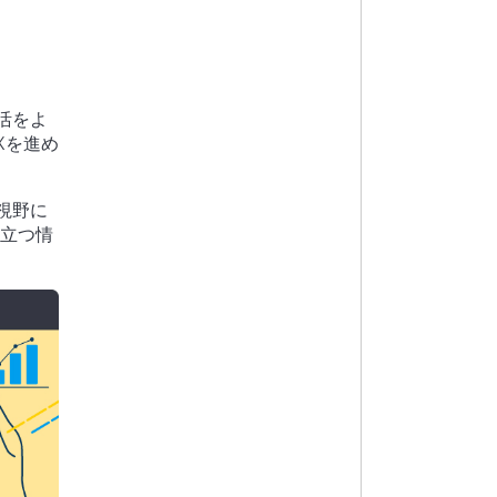
活をよ
Xを進め
視野に
役立つ情