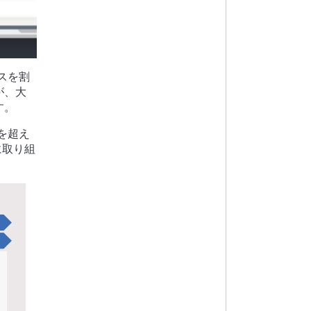
スを割
が、大
す。
を超え
に取り組