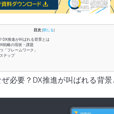
目次
[
閉じる
]
？DX推進が叫ばれる背景とは
DX戦略の現状・課題
立つ「フレームワーク」
ステップ
なぜ必要？DX推進が叫ばれる背景