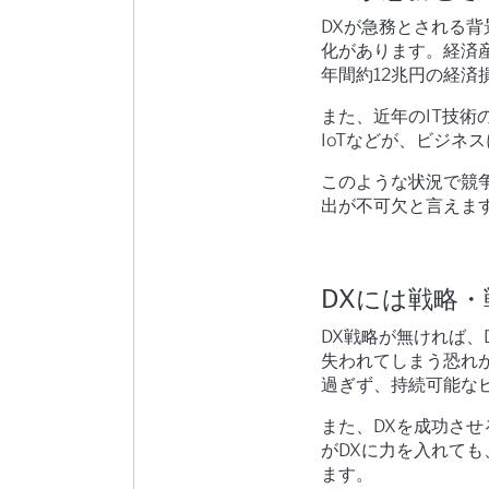
DXが急務とされる背
化があります。経済産
年間約12兆円の経
また、近年のIT技術
IoTなどが、ビジネ
このような状況で競
出が不可欠と言えま
DXには戦略
DX戦略が無ければ
失われてしまう恐れ
過ぎず、持続可能な
また、DXを成功さ
がDXに力を入れて
ます。