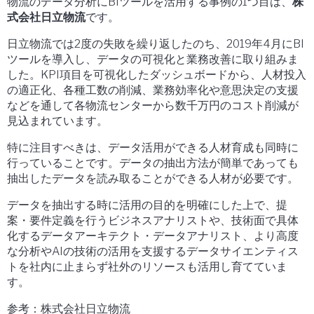
物流のデータ分析にBIツールを活用する事例の1つ目は、
株
式会社日立物流
です。
日立物流では2度の失敗を繰り返したのち、2019年4月にBI
ツールを導入し、データの可視化と業務改善に取り組みま
した。KPI項目を可視化したダッシュボードから、人材投入
の適正化、各種工数の削減、業務効率化や意思決定の支援
などを通して各物流センターから数千万円のコスト削減が
見込まれています。
特に注目すべきは、データ活用ができる人材育成も同時に
行っていることです。データの抽出方法が簡単であっても
抽出したデータを読み取ることができる人材が必要です。
データを抽出する時に活用の目的を明確にした上で、提
案・要件定義を行うビジネスアナリストや、技術面で具体
化するデータアーキテクト・データアナリスト、より高度
な分析やAIの技術の活用を支援するデータサイエンティス
トを社内に止まらず社外のリソースも活用し育てていま
す。
参考：株式会社日立物流