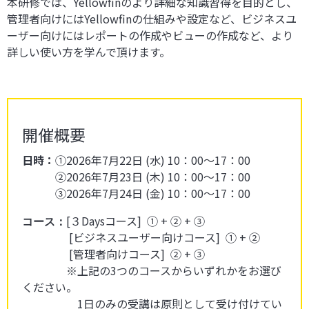
本研修では、Yellowfinのより詳細な知識習得を目的とし、
管理者向けにはYellowfinの仕組みや設定など、ビジネスユ
ーザー向けにはレポートの作成やビューの作成など、より
詳しい使い方を学んで頂けます。
開催概要
日時：
①2026年7月22日 (水)
10：00～17：00
②
2026年7月23日 (木)
10：00～17：00
③
2026年7月24日 (金
)
10：00～17：00
[３Daysコース] ① + ② + ③
コース：
[ビジネスユーザー向けコース]
① + ②
[管理者向けコース]
② + ③
※上記の3つのコースからいずれかをお選び
ください。
1日のみの受講は原則として受け付けてい