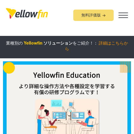
無料評価版
業種別の
Yellowfin
ソリューション
をご紹介！：
詳細はこちらか
組み込みアナリティクス
究極ガイド
：
詳細はこちらから
ら