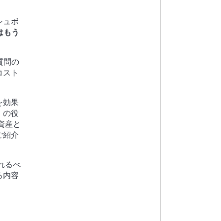
シュボ
はもう
質問の
コスト
を効果
」
の役
資産と
ご紹介
れるべ
る内容