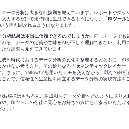
り、データ分析は大きな転換期を迎えています。レポートやダッ
を入力するだけで短時間に生成できるようになり、
「BIツール
いう声も聞かれるようになりました。
した分析結果は本当に信頼できるのでしょうか。
同じデータでも
変わる、データの定義や意味をAIが正しく理解できない、利用
新たな課題も見えてきています。
成AI時代におけるデータ分析の変化を整理するとともに、AI
欠かせない考え方と、その鍵となる
「セマンティックレイヤー
。さらに、Yellowfinを用いたデモを交えながら、既存の分析
せることで、信頼性と生産性を両立するデータ分析の実現方法を
利用中のお客様はもちろん、生成AIをデータ分析へどのように取り入
方や、BIツールの今後に関心をお持ちの方にもご参考いただけ
ださい！