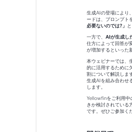
生成AIの登場によ
ードは、プロンプト
必要ないのでは?」
と
一方で、
AIが生成
仕方によって回答が
が増加するといった
本ウェビナーでは、生
的に活用するために
割について解説します
生成AIを組み合わ
します。
Yellowfinをご
きか検討されている
です。ぜひご参加く