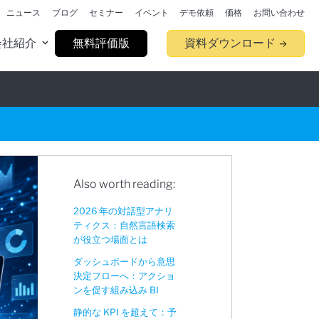
ニュース
ブログ
セミナー
イベント
デモ依頼
価格
お問い合わせ
会社紹介
無料評価版
資料ダウンロード
Also worth reading:
2026 年の対話型アナリ
ティクス：自然言語検索
が役立つ場面とは
ダッシュボードから意思
決定フローへ：アクショ
ンを促す組み込み BI
静的な KPI を超えて：予