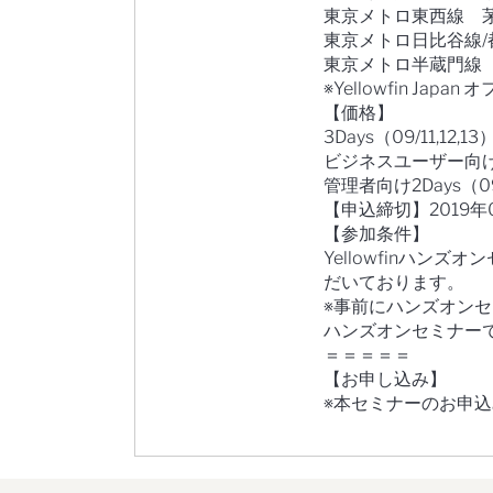
東京メトロ東西線 茅
東京メトロ日比谷線/
東京メトロ半蔵門線 
※Yellowfin Jap
【価格】
3Days（09/11,12,13
ビジネスユーザー向け2Day
管理者向け2Days（09/1
【申込締切】2019年
【参加条件】
Yellowfinハ
だいております。
※事前にハンズオン
ハンズオンセミナー
＝＝＝＝＝
【お申し込み】
※本セミナーのお申