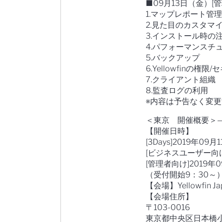
■09月13日（金）[
1.マップレポート管理
2.見た目のカスタマ
3.インストール時の
4.パフォーマンスチ
5.バックアップ
6.Yellowfinの権限
7.クライアント組織
8.監査ログの利用
※内容は予告なく変
＜東京 開催概要＞—
【開催日時】
[3Days]2019年0
[ビジネスユーザー向け]
[管理者向け]2019年
（受付開始9：30～
【会場】Yellowfin 
【会場住所】
〒103-0016
東京都中央区日本橋小