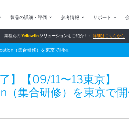
製品の詳細・評価
参考情報
サポート
業種別の
組み込みアナリティクス
Yellowfin
ソリューション
究極ガイド
をご紹介！：
：
詳細はこちらから
詳細はこちらから
ucation（集合研修）を東京で開催
了】【09/11〜13東京】
tion（集合研修）を東京で