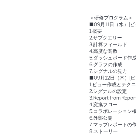
＜研修プログラム＞
■09月11日（水）[
1.概要
2.サブクエリー
3.計算フィールド
4.高度な関数
5.ダッシュボード作
6.グラフの作成
7.シグナルの見方
■09月12日（木）[
1.ビュー作成とテク
2.シグナルの設定
3.Report from Repor
4.変換フロー
5.コラボレーション
6.外部公開
7.マップレポートの
8.ストーリー