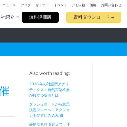
ニュース
ブログ
セミナー
イベント
デモ依頼
価格
お問い合わせ
会社紹介
無料評価版
資料ダウンロード
Also worth reading:
2026 年の対話型アナリ
開催
ティクス：自然言語検索
が役立つ場面とは
ダッシュボードから意思
決定フローへ：アクショ
ンを促す組み込み BI
静的な KPI を超えて：予