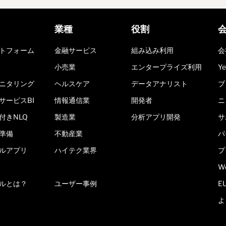
業種
役割
トフォーム
金融サービス
組み込み利用
会
小売業
エンタープライズ利用
Y
ニタリング
ヘルスケア
データアナリスト
ブ
サービスBI
情報通信業
開発者
ニ
付きNLQ
製造業
分析アプリ開発
サ
準備
不動産業
パ
ルアプリ
ハイテク業界
プ
W
ールとは？
ユーザー事例
E
よ