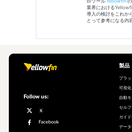
BIツール
Yellowfin
の
業界におけるYello
導入の検討をこれか
とって参考になる内
製品
プラッ
可視化
Follow us:
自動モ
セルフ
ガイド
データ