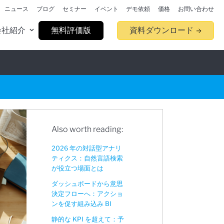
ニュース
ブログ
セミナー
イベント
デモ依頼
価格
お問い合わせ
会社紹介
無料評価版
資料ダウンロード
Also worth reading:
2026 年の対話型アナリ
ティクス：自然言語検索
が役立つ場面とは
ダッシュボードから意思
決定フローへ：アクショ
ンを促す組み込み BI
静的な KPI を超えて：予