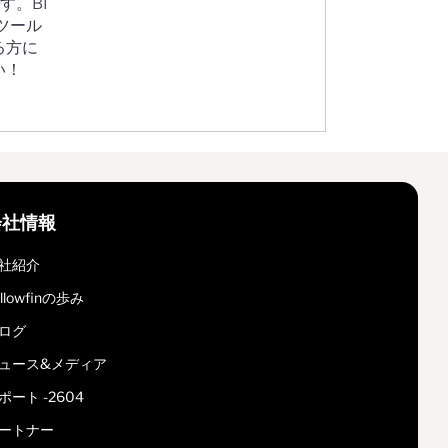
す。BI
ツール
る方に
い！
会社情報
社紹介
ellowfinの歩み
ログ
ュース&メディア
ポート -2604
ートナー