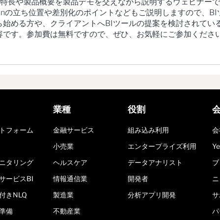
特長や製品概要を製品デモを交えながら説明するウェビナーで
wfinの立ち位置や差別化のポイントなどもご説明しますので、BI
ら始める方や、クライアントへBIツールの提案を検討されてい
容です。参加費は無料ですので、ぜひ、お気軽にご参加くださ
業種
役割
トフォーム
金融サービス
組み込み利用
会
小売業
エンタープライズ利用
Y
ニタリング
ヘルスケア
データアナリスト
ブ
サービスBI
情報通信業
開発者
ニ
付きNLQ
製造業
分析アプリ開発
サ
準備
不動産業
パ