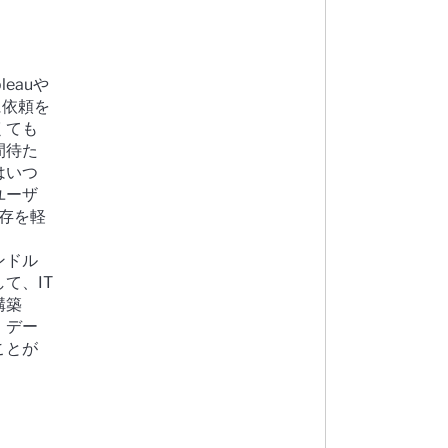
eauや
に依頼を
くても
間待た
はいつ
ユーザ
依存を軽
ンドル
て、IT
構築
。デー
ことが