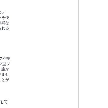
のデー
ンを使
は異な
られる
プや複
プ型ツ
、誰が
りませ
ことが
れて