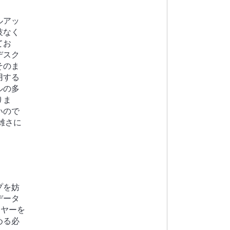
ルアッ
技なく
てお
デスク
そのま
用する
ルの多
りま
いので
雑さに
プを妨
データ
イヤーを
める必