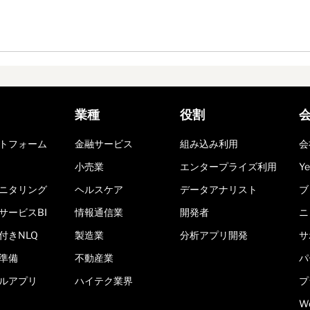
業種
役割
トフォーム
金融サービス
組み込み利用
会
小売業
エンタープライズ利用
Y
ニタリング
ヘルスケア
データアナリスト
ブ
サービスBI
情報通信業
開発者
ニ
付きNLQ
製造業
分析アプリ開発
サ
準備
不動産業
パ
ルアプリ
ハイテク業界
プ
W