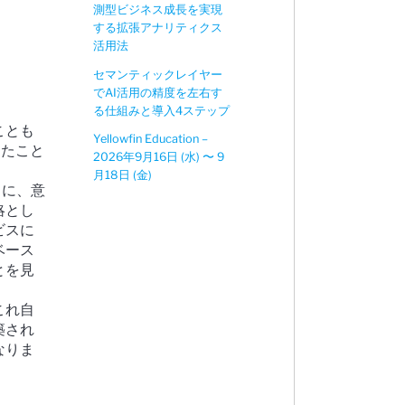
測型ビジネス成長を実現
する拡張アナリティクス
活用法
セマンティックレイヤー
でAI活用の精度を左右す
る仕組みと導入4ステップ
ことも
Yellowfin Education –
したこと
2026年9月16日 (水) 〜 9
月18日 (金)
スに、意
略とし
ビスに
ベース
とを見
これ自
築され
なりま