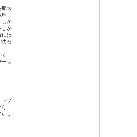
を肥大
急増
。
しか
らしか
行には
が失わ
なく、
データ
トップ
とな
ていま