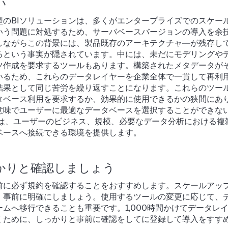
い
型のBIソリューションは、多くがエンタープライズでのスケー
いう問題に対処するため、サーバベースバージョンの導入を余
しながらこの背景には、製品既存のアーキテクチャ―が残存し
るという事実が隠されています。中には、未だにモデリングや
ツ作成を要求するツールもあります。構築されたメタデータが
いるため、これらのデータレイヤーを企業全体で一貫して再利
結果として同じ苦労を繰り返すことになります。これらのツー
タベース利用を要求するか、効果的に使用できるかの狭間にあ
意味でユーザーに最適なデータベースを選択することができな
wfinは、ユーザーのビジネス、規模、必要なデータ分析における複
ベースへ接続できる環境を提供します。
かりと確認しましょう
る前に必ず規約を確認することをおすすめします。スケールアッ
、事前に明確にしましょう。使用するツールの変更に応じて、
ムへ移行できることも重要です。1,000時間かけてデータレ
くために、しっかりと事前に確認をしてに登録して導入をすす