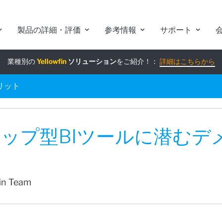
製品の詳細・評価
参考情報
サポート
業種別の
組み込みアナリティクス
Yellowfin
ソリューション
究極ガイド
をご紹介！：
：
詳細はこちらから
詳細はこちらから
リット
ップ型BIツールに潜むデ
fin Team