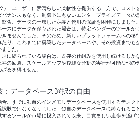
パワーユーザーに素晴らしい柔軟性を提供する一方で、コスト
ガバナンスもなく、制御下にもないエンタープライズデータの
と監査、データの一環した定義と使用の保証を困難にしました
ベースにデータが保存された場合は、特定ベンダーのツールか
できませんでした。そのため、新しいプラットフォームへの移
れたり、これまでに構築したデータベースや、その投資までも
いました。
ースに縛られている場合は、既存の仕組みを使用し続けるしか
上昇の回避、スケールアップや複雑な分析の実行が可能な他の
めざるを得ません。
肢：データベース選択の自由
場合、すでに独自のインメモリデータベースを使用するデスク
の選択肢ではなくなりました。独自のデータベースに縛られるこ
供するツールが市場に投入されて以来、目覚ましい進歩を遂げ