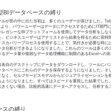
型BIデータベースの縛り
ールが世の中に出た当初は、多くのユーザーが喜びました。Tabl
ールにより、パワーユーザーはデータにアクセスするためにIT部門
いレガシーなBIプラットフォームを使用してデータ分析をしな
た、ビジネスユーザーはアナリストから結果を得るために長時
ィスカバリープロセスを使用することで、気付きが必要な時に
ータ分析ができるようになりました。これらのツールは多くの
るデータ量や複雑なデータ処理機能に制限のあるExcelへの
は各自のデスクトップにデータをダウンロードし、ツールにバ
ータベースにこれらのデータを保存するようになりました。そし
となく、セルフサービスモデルからビジュアライゼーションを
るようになりました。すべてはスピードを重視した結果でした
大きくない場合、比較的迅速にデータへアクセスし、分析する
。
ースの縛り