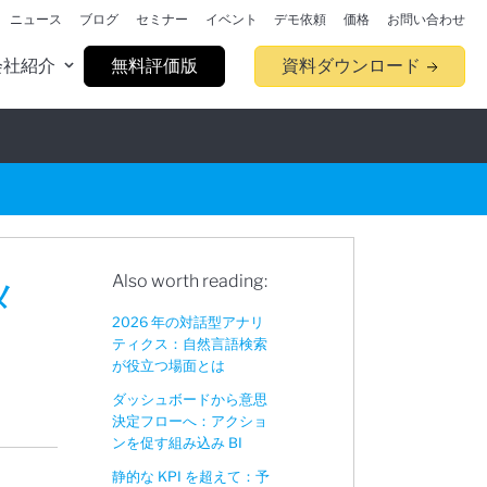
ニュース
ブログ
セミナー
イベント
デモ依頼
価格
お問い合わせ
会社紹介
無料評価版
資料ダウンロード
Also worth reading:
メ
2026 年の対話型アナリ
ティクス：自然言語検索
が役立つ場面とは
ダッシュボードから意思
決定フローへ：アクショ
ンを促す組み込み BI
静的な KPI を超えて：予