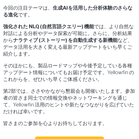
今回の注目テーマは、
生成AIを活用した分析体験のさらな
る進化
です。
強化された NLQ (自然言語クエリー) 機能
では、より自然な
対話による分析やデータ探索が可能に。さらに、分析結果
から
ナラティブ (ストーリー) を自動生成する新機能
など、
データ活用を大きく変える最新アップデートをいち早くご
紹介します。
そのほかにも、製品ロードマップや今後予定している各種
アップデート情報についてもお届け予定です。Yellowfin の
これからを、ぜひいち早くご体感ください。
第2部では、ささやかながら懇親会も開催いたします。参加
者の皆さま同士での情報交換やネットワーキングを通じ
て、Yellowfin 活用のヒントや新たなつながりを広げていた
だければ幸いです。
皆さまのご参加を心よりお待ちしております。