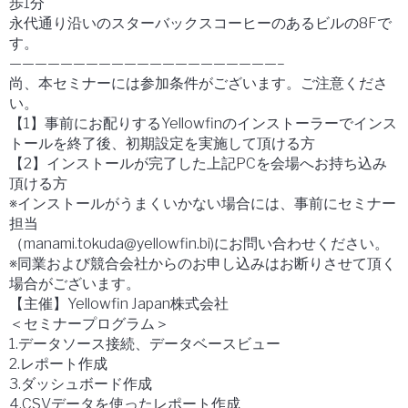
歩1分
永代通り沿いのスターバックスコーヒーのあるビルの8Fで
す。
—————————————————————–
尚、本セミナーには参加条件がございます。ご注意くださ
い。
【1】事前にお配りするYellowfinのインストーラーでインス
トールを終了後、初期設定を実施して頂ける方
【2】インストールが完了した上記PCを会場へお持ち込み
頂ける方
※インストールがうまくいかない場合には、事前にセミナー
担当
（manami.tokuda@yellowfin.bi)にお問い合わせください。
※同業および競合会社からのお申し込みはお断りさせて頂く
場合がございます。
【主催】Yellowfin Japan株式会社
＜セミナープログラム＞
1.データソース接続、データベースビュー
2.レポート作成
3.ダッシュボード作成
4.CSVデータを使ったレポート作成