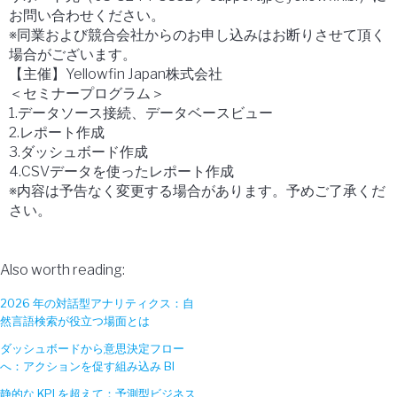
お問い合わせください。
※同業および競合会社からのお申し込みはお断りさせて頂く
場合がございます。
【主催】Yellowfin Japan株式会社
＜セミナープログラム＞
1.データソース接続、データベースビュー
2.レポート作成
3.ダッシュボード作成
4.CSVデータを使ったレポート作成
※内容は予告なく変更する場合があります。予めご了承くだ
さい。
Also worth reading:
2026 年の対話型アナリティクス：自
然言語検索が役立つ場面とは
ダッシュボードから意思決定フロー
へ：アクションを促す組み込み BI
静的な KPI を超えて：予測型ビジネス