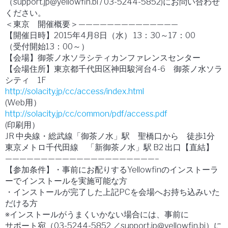
（support.jp@yellowfin.bi / 03-5244-5852)にお問い合わせ
ください。
＜東京 開催概要＞——————————————
【開催日時】2015年4月8日（水） 13：30～17：00
（受付開始13：00～）
【会場】御茶ノ水ソラシティカンファレンスセンター
【会場住所】東京都千代田区神田駿河台4-6 御茶ノ水ソラ
シティ 1F
http://solacity.jp/cc/access/index.html
(Web用）
http://solacity.jp/cc/common/pdf/access.pdf
(印刷用）
JR 中央線・総武線「御茶ノ水」駅 聖橋口から 徒歩1分
東京メトロ千代田線 「新御茶ノ水」駅 B2 出口【直結】
—————————————————————–
【参加条件】・事前にお配りするYellowfinのインストーラ
ーでインストールを実施可能な方
・インストールが完了した上記PCを会場へお持ち込みいた
だける方
※インストールがうまくいかない場合には、事前に
サポート宛（03-5244-5852 ／support.jp@yellowfin.bi）に