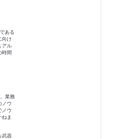
である
に向け
ュアル
の時間
す。業務
のノウ
でノウ
かねま
る武器