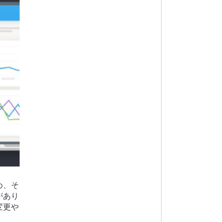
め、そ
があり
変更や