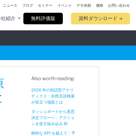
ニュース
ブログ
セミナー
イベント
デモ依頼
価格
お問い合わせ
会社紹介
無料評価版
資料ダウンロード
Also worth reading:
原
2026 年の対話型アナリ
と
ティクス：自然言語検索
が役立つ場面とは
ダッシュボードから意思
決定フローへ：アクショ
ンを促す組み込み BI
静的な KPI を超えて：予