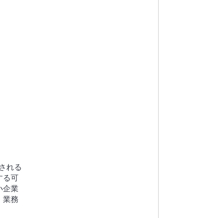
される
する可
小企業
、業務