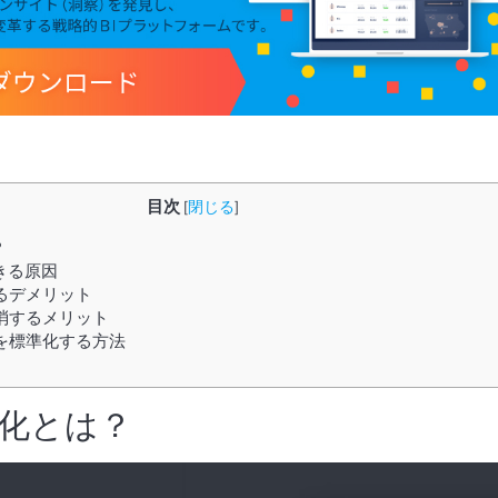
目次
[
閉じる
]
？
きる原因
るデメリット
消するメリット
を標準化する方法
化とは？