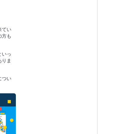
来てい
の方も
といっ
ありま
につい