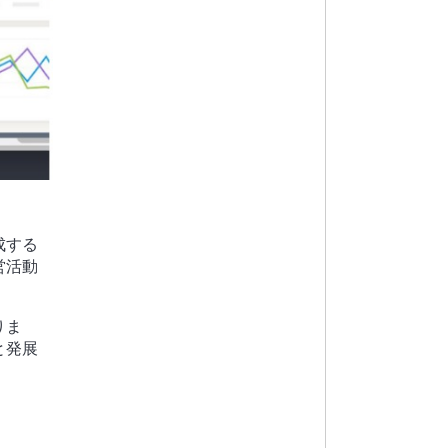
成する
営活動
。
りま
と発展