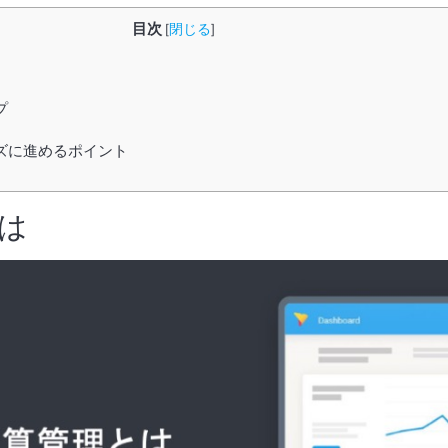
目次
[
閉じる
]
プ
ズに進めるポイント
は