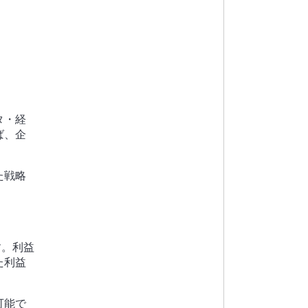
タ・経
ば、企
。
た戦略
す。
利益
た利益
可能で