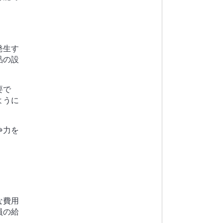
発生す
品の設
要で
ように
争力を
な費用
員の給