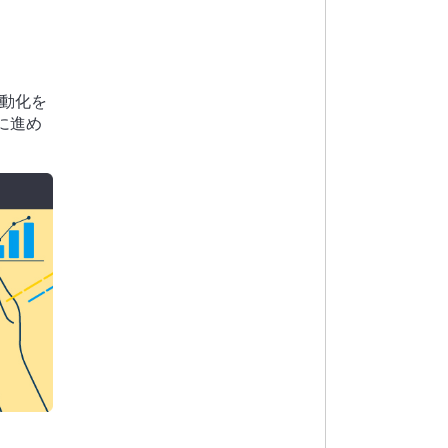
自動化を
に進め