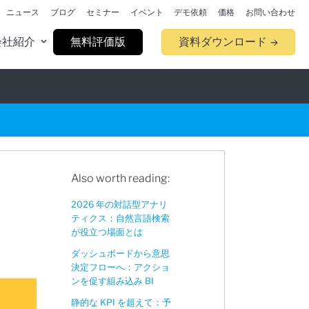
ニュース
ブログ
セミナー
イベント
デモ依頼
価格
お問い合わせ
会社紹介
無料評価版
資料ダウンロード
Also worth reading:
2026 年の対話型アナリ
ティクス：自然言語検索
が役立つ場面とは
ダッシュボードから意思
決定フローへ：アクショ
ンを促す組み込み BI
静的な KPI を超えて：予