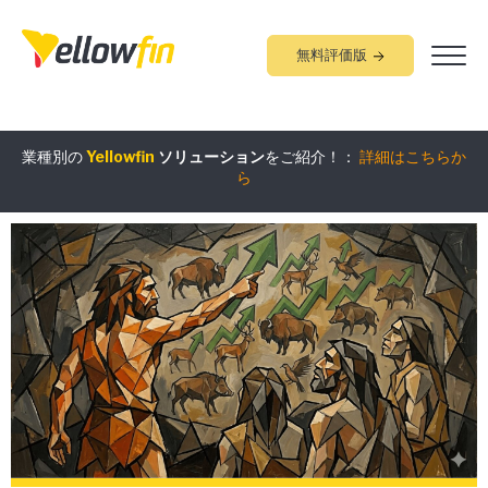
無料評価版
組み込みアナリティクス
究極ガイド
：
詳細はこちらから
業種別の
Yellowfin
ソリューション
をご紹介！：
詳細はこちらか
ら