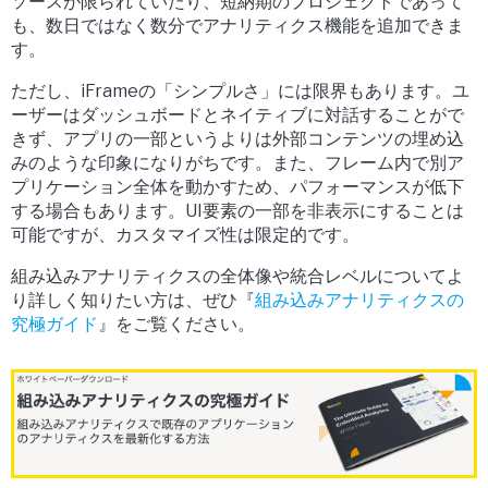
ソースが限られていたり、短納期のプロジェクトであって
も、数日ではなく
数分でアナリティクス機能を追加
できま
す。
ただし、iFrameの「シンプルさ」には限界もあります。ユ
ーザーはダッシュボードと
ネイティブに対話することがで
きず
、アプリの一部というよりは
外部コンテンツの埋め込
み
のような印象になりがちです。また、フレーム内で別ア
プリケーション全体を動かすため、
パフォーマンスが低下
する
場合もあります。UI要素の一部を非表示にすることは
可能ですが、
カスタマイズ性は限定的
です。
組み込みアナリティクスの全体像や統合レベルについてよ
り詳しく知りたい方は、ぜひ『
組み込みアナリティクスの
究極ガイド
』をご覧ください。