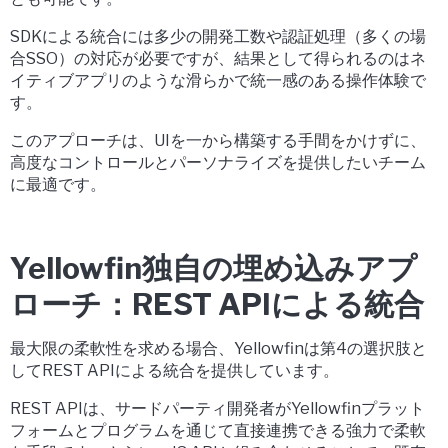
SDKによる統合には多少の開発工数や認証処理（多くの場
合SSO）の対応が必要ですが、結果として得られるのは
ネ
イティブアプリのような滑らかで統一感のある操作体験
で
す。
このアプローチは、
UIを一から構築する手間をかけずに、
高度なコントロールとパーソナライズを提供したいチーム
に最適です。
Yellowfin独自の埋め込みアプ
ローチ：REST APIによる統合
最大限の柔軟性を求める場合、Yellowfinは第4の選択肢と
して
REST API
による統合を提供しています。
REST APIは、サードパーティ開発者がYellowfinプラット
フォームと
プログラムを通じて直接連携できる強力で柔軟