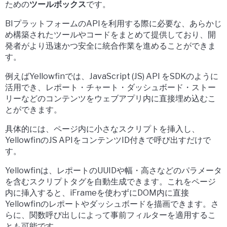
ための
ツールボックス
です。
BIプラットフォームのAPIを利用する際に必要な、あらかじ
め構築されたツールやコードをまとめて提供しており、開
発者が
より迅速かつ安全に統合作業を進める
ことができま
す。
例えばYellowfinでは、
JavaScript (JS) API
をSDKのように
活用でき、レポート・チャート・ダッシュボード・ストー
リーなどのコンテンツを
ウェブアプリ内に直接埋め込む
こ
とができます。
具体的には、ページ内に小さなスクリプトを挿入し、
YellowfinのJS APIをコンテンツID付きで呼び出すだけで
す。
Yellowfinは、レポートのUUIDや幅・高さなどのパラメータ
を含む
スクリプトタグ
を自動生成できます。これをページ
内に挿入すると、iFrameを使わずに
DOM内に直接
Yellowfinのレポートやダッシュボードを描画
できます。さ
らに、関数呼び出しによって事前フィルターを適用するこ
とも可能です。