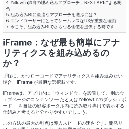
4.
Yellowfin独自の埋め込みアプローチ：REST APIによる統
合
5.
組み込みBIに最適なアプローチを選ぶには？
6.
エンドユーザーにとってシームレスなUXが重要な理由
7.
今こそ、組み込みBIでさらなる価値を提供する時です
iFrame：なぜ最も簡単にアナ
リティクスを組み込めるの
か？
手軽に、かつローコードでアナリティクスを組み込みたい
場合、
iFrame
が最適な選択肢です。
iFrameは、アプリ内に「ウィンドウ」を設置して、別のウ
ェブページのコンテンツ ― たとえばYellowfinのダッシュボ
ード ― を自社の顧客ポータル内に
読み取り専用で表示
する
仕組みと考えると分かりやすいでしょう。
この方法の最大の利点は
導入スピードの速さ
です。開発リ