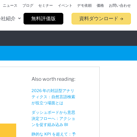
ニュース
ブログ
セミナー
イベント
デモ依頼
価格
お問い合わせ
会社紹介
無料評価版
資料ダウンロード
Also worth reading:
2026 年の対話型アナリ
ティクス：自然言語検索
が役立つ場面とは
ダッシュボードから意思
決定フローへ：アクショ
ンを促す組み込み BI
静的な KPI を超えて：予