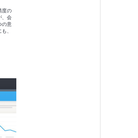
精度の
が、会
つの意
にも、