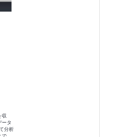
を収
データ
て分析
とで、