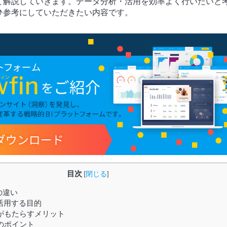
て解説していきます。データ分析・活用を効率よく行いたいと
ひ参考にしていただきたい内容です。
目次
[
閉じる
]
の違い
活用する目的
がもたらすメリット
のポイント