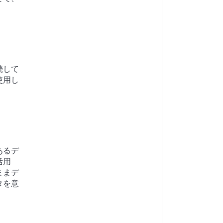
続して
使用し
あるデ
活用
ままデ
タを意