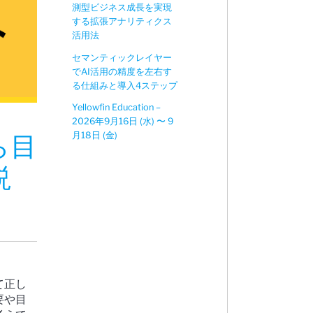
測型ビジネス成長を実現
する拡張アナリティクス
活用法
セマンティックレイヤー
でAI活用の精度を左右す
る仕組みと導入4ステップ
Yellowfin Education –
2026年9月16日 (水) 〜 9
月18日 (金)
ら目
説
て正し
要や目