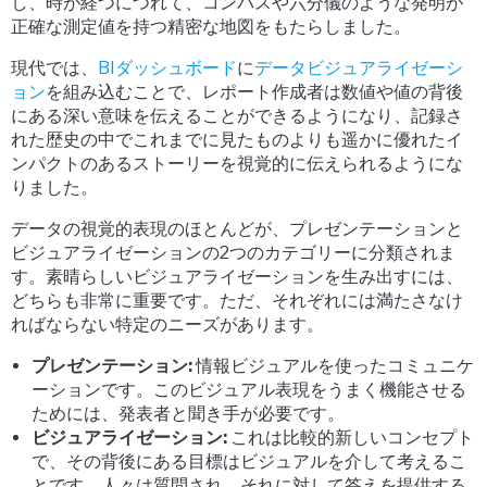
し、時が経つにつれて、コンパスや六分儀のような発明が
正確な測定値を持つ精密な地図をもたらしました。
現代では、
BIダッシュボード
に
データビジュアライゼーシ
ョン
を組み込むことで、レポート作成者は数値や値の背後
にある深い意味を伝えることができるようになり、記録さ
れた歴史の中でこれまでに見たものよりも遥かに優れたイ
ンパクトのあるストーリーを視覚的に伝えられるようにな
りました。
データの視覚的表現のほとんどが、プレゼンテーションと
ビジュアライゼーションの2つのカテゴリーに分類されま
す。素晴らしいビジュアライゼーションを生み出すには、
どちらも非常に重要です。ただ、それぞれには満たさなけ
ればならない特定のニーズがあります。
プレゼンテーション:
情報ビジュアルを使ったコミュニケ
ーションです。このビジュアル表現をうまく機能させる
ためには、発表者と聞き手が必要です。
ビジュアライゼーション:
これは比較的新しいコンセプト
で、その背後にある目標はビジュアルを介して考えるこ
とです。人々は質問され、それに対して答えを提供する