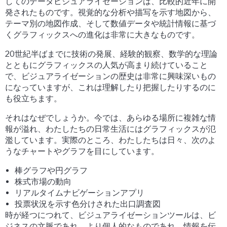
してのデータビジュアライゼーションは、比較的近年に開
発されたものです。視覚的な分析や描写を示す地図から、
テーマ別の地図作成、そして数値データや統計情報に基づ
くグラフィックスへの進化は非常に大きなものです。
20世紀半ばまでに技術の発展、経験的観察、数学的な理論
とともにグラフィックスの人気が高まり続けていること
で、ビジュアライゼーションの歴史は非常に興味深いもの
になっていますが、これは理解したり把握したりするのに
も役立ちます。
それはなぜでしょうか。今では、あらゆる場所に複雑な情
報が溢れ、わたしたちの日常生活にはグラフィックスが氾
濫しています。実際のところ、わたしたちは日々、次のよ
うなチャートやグラフを目にしています。
棒グラフや円グラフ
株式市場の動向
リアルタイムナビゲーションアプリ
投票状況を示す色分けされた出口調査図
時が経つにつれて、ビジュアライゼーションツールは、ビ
ジネスの文脈であれ、より個人的なものであれ、情報を伝