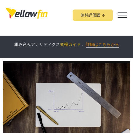
無料評価版
業種別の
Yellowfin
ソリューション
をご紹介！：
詳細はこちらか
組み込みアナリティクス
究極ガイド
：
詳細はこちらから
ら