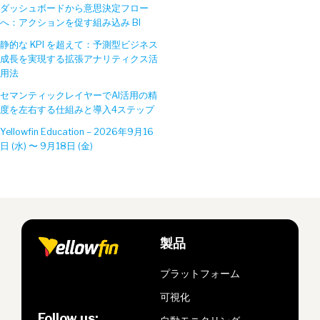
ダッシュボードから意思決定フロー
へ：アクションを促す組み込み BI
静的な KPI を超えて：予測型ビジネス
成長を実現する拡張アナリティクス活
用法
セマンティックレイヤーでAI活用の精
度を左右する仕組みと導入4ステップ
Yellowfin Education – 2026年9月16
日 (水) 〜 9月18日 (金)
製品
プラットフォーム
可視化
Follow us: