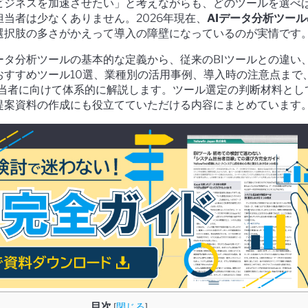
ビジネスを加速させたい」と考えながらも、どのツールを選べ
当者は少なくありません。2026年現在、
AIデータ分析ツール
選択肢の多さがかえって導入の障壁になっているのが実情です
ータ分析ツールの基本的な定義から、従来のBIツールとの違い
おすすめツール10選、業種別の活用事例、導入時の注意点まで
担当者に向けて体系的に解説します。ツール選定の判断材料とし
提案資料の作成にも役立てていただける内容にまとめています
目次
[
閉じる
]