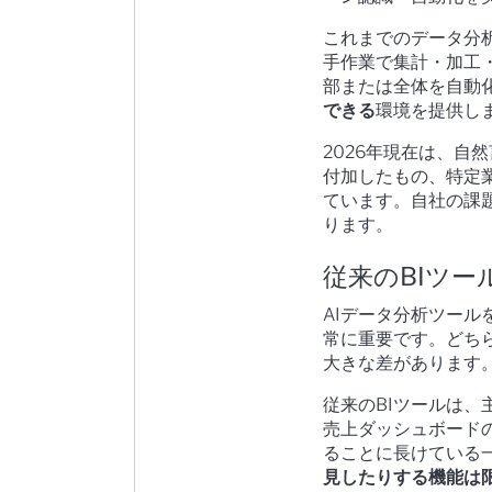
これまでのデータ分析
手作業で集計・加工
部または全体を自動
できる
環境を提供し
2026年現在は、自
付加したもの、特定
ています。自社の課
ります。
従来のBIツ
AIデータ分析ツール
常に重要です。どち
大きな差があります
従来のBIツールは
売上ダッシュボード
ることに長けている
見したりする機能は