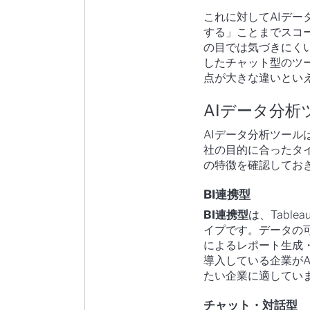
これに対してAIデ
する」ことまでスコ
の目では気づきにく
したチャット型のツ
点が大きな違いとい
AIデータ分
AIデータ分析ツー
社の目的に合ったタ
の特徴を確認してお
BI連携型
BI連携型
は、Table
イプです。データの
によるレポート生成
導入している企業がA
たい企業に適してい
チャット・対話型