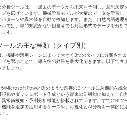
ータ分析ツールは、「過去のデータから未来を予測し、意思決定
ープを広げています。機械学習モデルが大量のデータを学習し
いパターンや異常値を自動で検知します。また、自然言語処理
ールでは、専門知識がない担当者でも対話形式でデータを分析
えます。
析ツールの主な種類（タイプ別）
ルは、機能や活用シーンによって大きく3つのタイプに分類され
イプを選ぶことで、導入後の効果を最大化できます。以下で各
きましょう。
auやMicrosoft Power BIのような既存のBIツールにAI機能を
可視化やダッシュボード作成という従来のBI機能に加えて、自
・異常値検知・予測分析機能が搭載されています。すでにBIツ
I機能を追加で活用するケースや、可視化とAI分析を一体的に
ます。