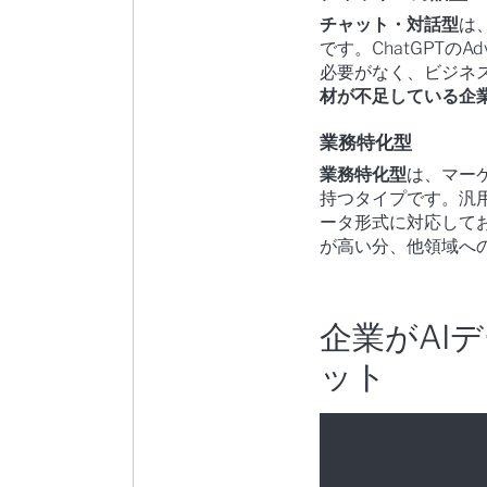
チャット・対話型
は
です。ChatGPTのAd
必要がなく、ビジネ
材が不足している企
業務特化型
業務特化型
は、マー
持つタイプです。汎
ータ形式に対応して
が高い分、他領域へ
企業がAI
ット