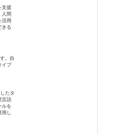
を支援
、人間
を活用
できる
ます。自
タイプ
統合したタ
然言語
ールを
運用し