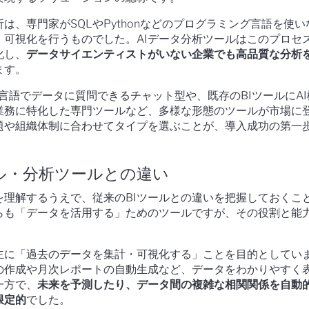
は、専門家がSQLやPythonなどのプログラミング言語を使い
・可視化を行うものでした。AIデータ分析ツールはこのプロセ
化し、
データサイエンティストがいない企業でも高品質な分析
ます。
然言語でデータに質問できるチャット型や、既存のBIツールにA
業務に特化した専門ツールなど、多様な形態のツールが市場に
題や組織体制に合わせてタイプを選ぶことが、導入成功の第一
ール・分析ツールとの違い
を理解するうえで、従来のBIツールとの違いを把握しておくこ
らも「データを活用する」ためのツールですが、その役割と能
。
、主に「過去のデータを集計・可視化する」ことを目的としてい
の作成や月次レポートの自動生成など、データをわかりやすく
一方で、
未来を予測したり、データ間の複雑な相関関係を自動
限定的
でした。