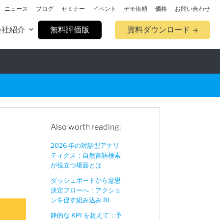
ニュース
ブログ
セミナー
イベント
デモ依頼
価格
お問い合わせ
会社紹介
無料評価版
資料ダウンロード
Also worth reading:
2026 年の対話型アナリ
ティクス：自然言語検索
が役立つ場面とは
ダッシュボードから意思
決定フローへ：アクショ
ンを促す組み込み BI
静的な KPI を超えて：予