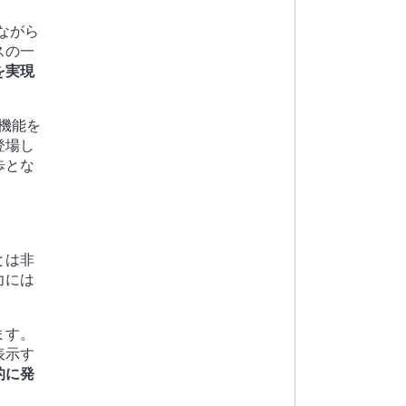
ながら
スの一
を実現
I機能を
登場し
歩とな
とは非
力には
ます。
表示す
的に発