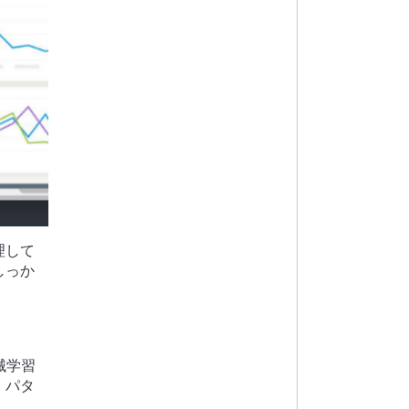
理して
しっか
械学習
・パタ