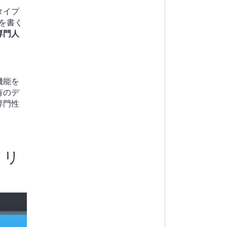
タイプ
ドを書く
専門人
機能を
有のデ
専門性
メリ