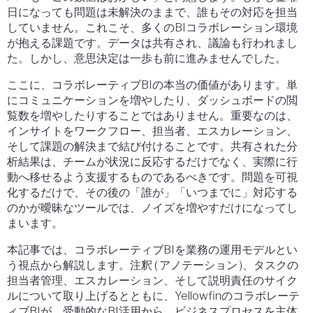
日になっても問題は未解決のままで、誰もその対応を担当
していません。これこそ、多くのBIコラボレーション環境
が抱える課題です。データは共有され、議論も行われまし
た。しかし、意思決定は一歩も前に進みませんでした。
ここに、コラボレーティブBIの本当の価値があります。単
にコミュニケーションを増やしたり、ダッシュボードの閲
覧数を増やしたりすることではありません。重要なのは、
インサイトをワークフロー、担当者、エスカレーション、
そして課題の解決まで結び付けることです。共有された分
析結果は、チームが状況に反応するだけでなく、実際に行
動へ移せるよう支援するものであるべきです。問題を可視
化するだけで、その後の「誰が」「いつまでに」対応する
のかが曖昧なツールでは、ノイズを増やすだけになってし
まいます。
本記事では、コラボレーティブBIを業務の運用モデルとい
う視点から解説します。注釈 ( アノテーション )、タスクの
担当者管理、エスカレーション、そして説明責任のサイク
ルについて取り上げるとともに、Yellowfinのコラボレーテ
ィブBIが、受動的なBI活用から、ビジネスプロセスを主体