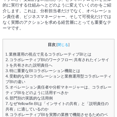
的に実行する仕組みへとどのように変えていくのかをご紹
介します。これは、分析担当者だけでなく、オペレーショ
ン責任者、ビジネスマネージャー、そして可視化だけでは
なく実際のアクションを求める経営層にとっても重要なテ
ーマです。
目次
[
閉じる
]
1.
業務運用の視点で見るコラボレーティブBIとは
2.
コラボレーティブBIのワークフロー: 共有されたインサイ
トを共有された説明責任へ
3.
特に重要なBIコラボレーション機能とは
4.
受動的なBIコラボレーションと業務運用型コラボレーティ
ブBIの違い
5.
オペレーション責任者や分析マネージャーは、コラボレー
ティブBIをどのように活用すべきか
6.
部門別の実践的な活用例
7.
なぜYellowfin BIは「インサイトの共有」と「説明責任の
共有」に適しているのか
8.
コラボレーティブBIを実際の業務で機能させるためのベ