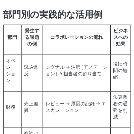
部門別の実践的な活用例
発生す
ビジネ
部門
る課題
コラボレーションの流れ
スへの
の例
効果
オペ
復旧時
レー
SLA違
シグナル → 注釈 ( アノテーシ
間の短
ショ
反
ョン ) → 担当者の割り当て
縮
ン
決算業
売上差
レビュー → 原因の記録 → エ
務の遅
財務
異
スカレーション
延を削
減
商談パ