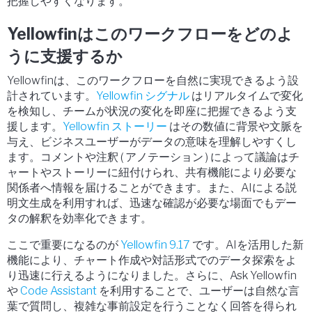
把握しやすくなります。
Yellowfinはこのワークフローをどのよ
うに支援するか
Yellowfinは、このワークフローを自然に実現できるよう設
計されています。
Yellowfin シグナル
はリアルタイムで変化
を検知し、チームが状況の変化を即座に把握できるよう支
援します。
Yellowfin ストーリー
はその数値に背景や文脈を
与え、ビジネスユーザーがデータの意味を理解しやすくし
ます。コメントや注釈 ( アノテーション ) によって議論はチ
ャートやストーリーに紐付けられ、共有機能により必要な
関係者へ情報を届けることができます。また、AIによる説
明文生成を利用すれば、迅速な確認が必要な場面でもデー
タの解釈を効率化できます。
ここで重要になるのが
Yellowfin 9.17
です。AIを活用した新
機能により、チャート作成や対話形式でのデータ探索をよ
り迅速に行えるようになりました。さらに、
Ask Yellowfin
や
Code Assistant
を利用することで、ユーザーは自然な言
葉で質問し、複雑な事前設定を行うことなく回答を得られ