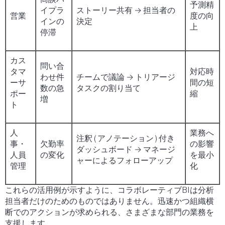
予測精
イプラ
ストーリー共有 → 担当者の
営業
度の向
インの
決定
上
停滞
カス
問い合
タマ
対応時
わせ件
チームで議論 → トリアージ
ーサ
間の短
数の急
タスクの割り当て
ポー
縮
増
ト
人
業務へ
注釈 ( アノテーション ) 付き
事・
欠勤率
の影響
ダッシュボード → マネージ
人員
の変化
を最小
ャーによるフォローアップ
管理
化
これらの活用例が示すように、コラボレーティブBIは分析
担当者だけのためのものではありません。迅速かつ組織横
断でのアクションが求められる、さまざまな部門の業務を
支援します。