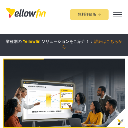
無料評価版
組み込みアナリティクス
究極ガイド
：
詳細はこちらから
業種別の
Yellowfin
ソリューション
をご紹介！：
詳細はこちらか
ら