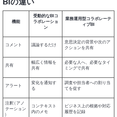
BIの違い
受動的なBIコ
業務運用型コラボレーテ
機能
ラボレーショ
ィブBI
ン
意思決定の背景や次のア
コメント
議論するだけ
クションを共有
幅広く情報を
必要な人へ、必要なタイ
共有
共有
ミングで共有
変化を通知す
調査や担当者への割り当
アラート
る
てを促す
注釈 ( アノ
コンテキスト
ビジネス上の根拠や対応
テーション
内のメモ
履歴を記録
)