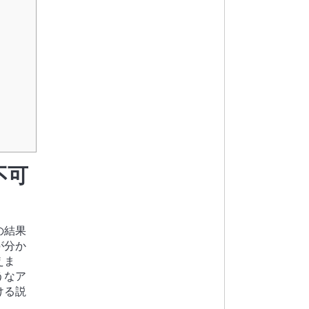
不可
の結果
が分か
えま
うなア
ける説