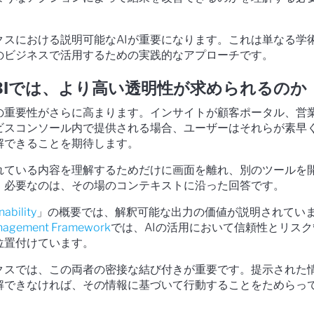
クスにおける説明可能なAIが重要になります。これは単なる学
のビジネスで活用するための実践的なアプローチです。
BIでは、より高い透明性が求められるのか
その重要性がさらに高まります。インサイトが顧客ポータル、営
ビスコンソール内で提供される場合、ユーザーはそれらが素早
解できることを期待します。
れている内容を理解するためだけに画面を離れ、別のツールを
。必要なのは、その場のコンテキストに沿った回答です。
nability
」の概要では、解釈可能な出力の価値が説明されてい
anagement Framework
では、AIの活用において信頼性とリスク
位置付けています。
クスでは、この両者の密接な結び付きが重要です。提示された
解できなければ、その情報に基づいて行動することをためらっ