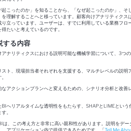
が起こったのか」を知ることから、「なぜ起こったのか」、そ
」を理解することへと移っています。顧客向けアナリティクス
成り立っています。ユーザーは、すでに利用している業務フロ
を得たいと考えているのです。
説する内容
けアナリティクスにおける説明可能な機械学習について、3つ
リスト、現場担当者それぞれを支援する、マルチレベルの説明
す。
的なアクションプランへと変えるための、シナリオ分析と改善
。
たBIへリアルタイムな透明性をもたらす、SHAPとLIMEという
ます。
み込みBIは、この考え方と非常に高い親和性があります。説明をデー
く、アプリケーション内で提供できるためです。「
Tell Me Abo