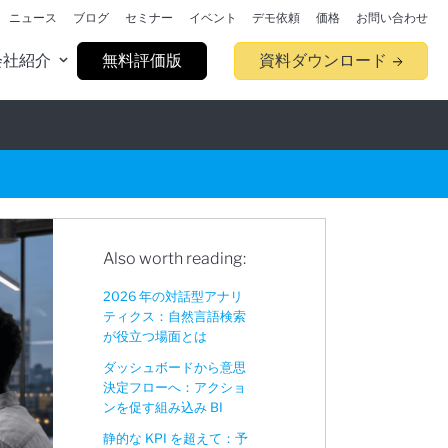
ニュース
ブログ
セミナー
イベント
デモ依頼
価格
お問い合わせ
会社紹介
無料評価版
資料ダウンロード
Also worth reading:
2026 年の対話型アナリ
ティクス：自然言語検索
が役立つ場面とは
ダッシュボードから意思
決定フローへ：アクショ
ンを促す組み込み BI
静的な KPI を超えて：予