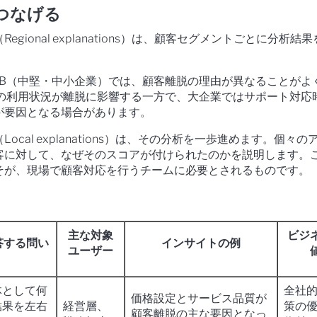
つなげる
gional explanations）は、顧客セグメントごとに分析結
MB（中堅・中小企業）では、顧客離脱の理由が異なることがよ
品の利用状況が離脱に影響する一方で、大企業ではサポート対応
が要因となる場合があります。
ocal explanations）は、その分析を一歩進めます。個々の
客に対して、なぜそのスコアが付けられたのかを説明します。
そが、現場で顧客対応を行うチームに必要とされるものです。
主な対象
ビジ
答する問い
インサイトの例
ユーザー
体として何
全社
価格設定とサービス品質が
結果を左右
経営層、
策の
顧客離脱の主な要因となっ