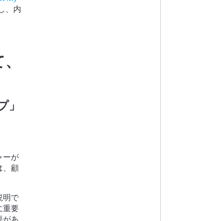
問し、内
て、
プ」
ャーが
は、顧
説明で
に重要
要があ