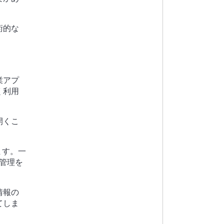
術的な
業アプ
く利用
開くこ
ます。一
管理を
情報の
てしま