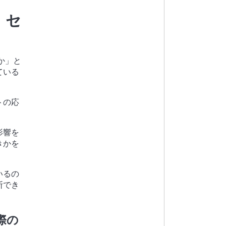
・セ
のか」と
ている
トの応
影響を
きかを
いるの
断でき
際の