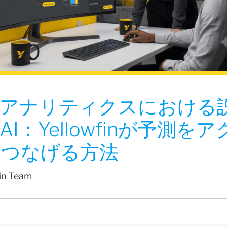
けアナリティクスにおける
I：Yellowfinが予測をア
につなげる方法
fin Team