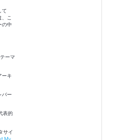
して
は、こ
ーの中
のテーマ
アーキ
レバー
代表的
タサイ
ut My