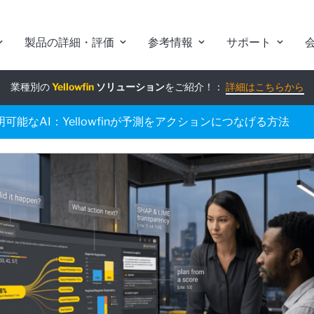
製品の詳細・評価
参考情報
サポート
業種別の
組み込みアナリティクス
Yellowfin
ソリューション
究極ガイド
をご紹介！：
：
詳細はこちらから
詳細はこちらから
能なAI：Yellowfinが予測をアクションにつなげる方法