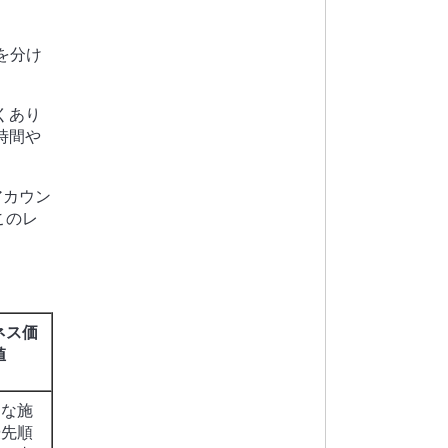
果を分け
くあり
時間や
アカウン
このレ
ネス価
値
的な施
優先順