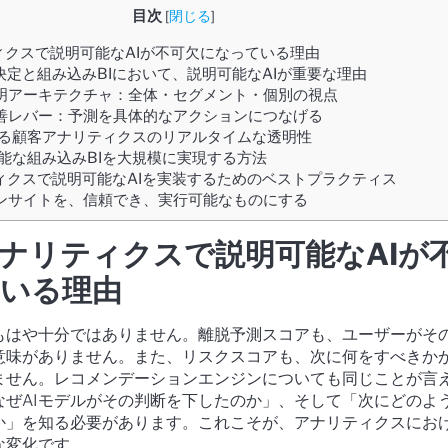
目次
[
閉じる
]
クスで説明可能なAIが不可欠になっている理由
定と組み込みBIにおいて、説明可能なAIが重要な理由
明アーキテクチャ：全体・セグメント・個別の視点
善レバー：予測を具体的なアクションにつなげる
による顧客アナリティクスのリアルタイムな透明性
説明可能な組み込みBIを大規模に実現する方法
ィクスで説明可能なAIを実装するためのベストプラクティス
インサイトを、信頼でき、実行可能なものにする
ナリティクスで説明可能なAIが
いる理由
もはや十分ではありません。離脱予測スコアも、ユーザーがそ
意味がありません。また、リスクスコアも、次に何をすべきか
ません。レコメンデーションエンジンについても同じことが言
なぜAIモデルがその判断を下したのか」、そして「次にどのよ
か」を知る必要があります。これこそが、アナリティクスにお
な変化です。