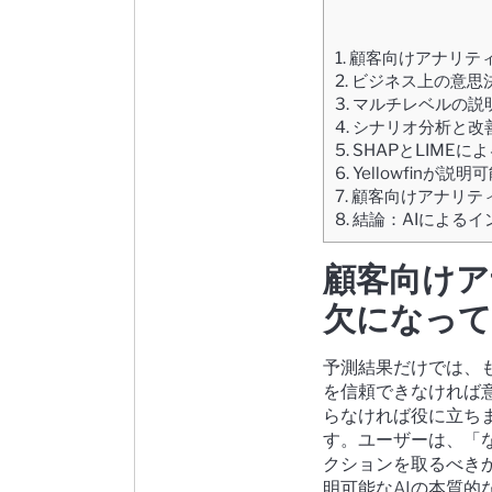
1.
顧客向けアナリティ
2.
ビジネス上の意思決
3.
マルチレベルの説
4.
シナリオ分析と改
5.
SHAPとLIME
6.
Yellowfinが
7.
顧客向けアナリテ
8.
結論：AIによる
顧客向けア
欠になって
予測結果だけでは、
を信頼できなければ
らなければ役に立ち
す。ユーザーは、「
クションを取るべき
明可能なAIの本質的