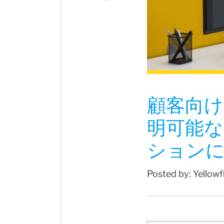
顧客向
明可能なA
ション
Posted by: Yellow